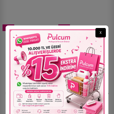
YENI
YENI
X
Pul Ortası Parlak Gold 25 Gr
Pul Ortası -Brown Gold - 25
60,00 TL
Gr
60,00 TL