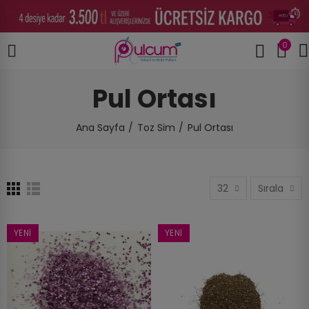
0
Pul Ortası
Ana Sayfa
Toz Sim
Pul Ortası
32
Sırala
YENI
YENI