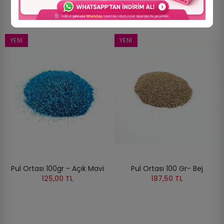
YENI
YENI
Pul Ortası 100gr - Açık Mavi
Pul Ortası 100 Gr- Bej
125,00 TL
187,50 TL