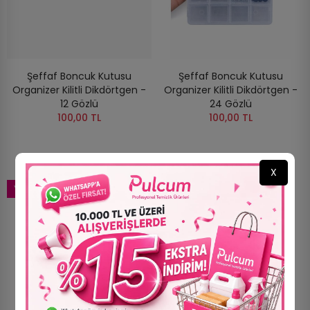
Şeffaf Boncuk Kutusu
Şeffaf Boncuk Kutusu
Organizer Kilitli Dikdörtgen -
Organizer Kilitli Dikdörtgen -
12 Gözlü
24 Gözlü
100,00 TL
100,00 TL
X
YENI
YENI