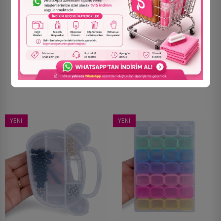
Şeffaf Boncuk Kutusu
Şeffaf Boncuk Kutusu
Organizer Kilitli Çiçek - 7
Organizer Kilitli Elma - 11
Gözlü
Gözlü
80,00 TL
80,00 TL
YENI
YENI