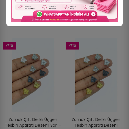
Tesbih Aparatı Desenli Nikel
Tesbih Aparatı Desenli
- 11x11mm
Antrasit - 11x11mm
7,00 TL
7,00 TL
YENI
YENI
Zamak Çift Delikli Üçgen
Zamak Çift Delikli Üçgen
Tesbih Aparatı Desenli Sarı -
Tesbih Aparatı Desenli