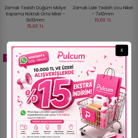
Zamak Tesbih Düğüm Midye
Zamak Lale Tesbih Ucu Nikel
Kapama Noktalı Orta Nikel -
- 7x10mm
9x10mm
10,00 TL
15,00 TL
X
YENI
YENI
Zamak Çift Delikli Üçgen
Zamak Çift Delikli Üçgen