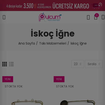
0
İskoç İğne
Ana Sayfa
Takı Malzemeleri
İskoç İğne
23
Sırala
YENI
YENI
STOKTA YOK
STOKTA YOK