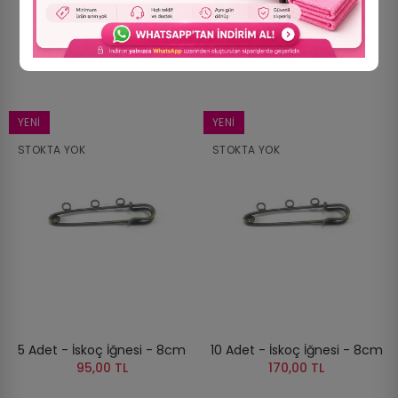
YENI
YENI
STOKTA YOK
STOKTA YOK
5 Adet - İskoç İğnesi - 8cm
10 Adet - İskoç İğnesi - 8cm
95,00 TL
170,00 TL