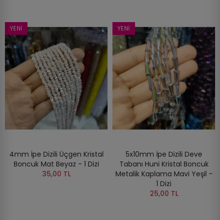
YENI
YENI
4mm İpe Dizili Üçgen Kristal
5x10mm İpe Dizili Deve
Boncuk Mat Beyaz - 1 Dizi
Tabanı Huni Kristal Boncuk
35,00 TL
Metalik Kaplama Mavi Yeşil -
1 Dizi
25,00 TL