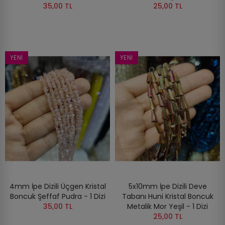
35,00 TL
25,00 TL
YENI
YENI
4mm İpe Dizili Üçgen Kristal
5x10mm İpe Dizili Deve
Boncuk Şeffaf Pudra - 1 Dizi
Tabanı Huni Kristal Boncuk
35,00 TL
Metalik Mor Yeşil - 1 Dizi
25,00 TL