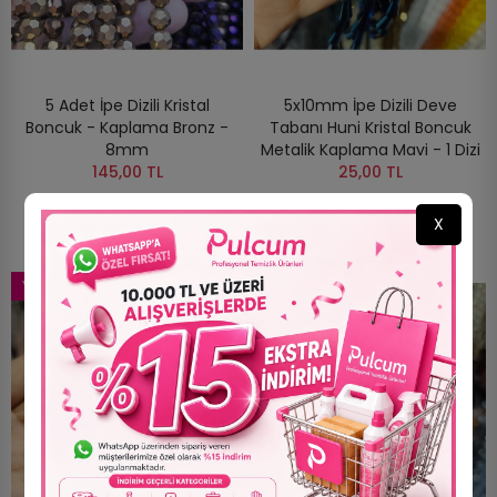
5 Adet İpe Dizili Kristal
5x10mm İpe Dizili Deve
Boncuk - Kaplama Bronz -
Tabanı Huni Kristal Boncuk
8mm
Metalik Kaplama Mavi - 1 Dizi
145,00 TL
25,00 TL
X
YENI
YENI