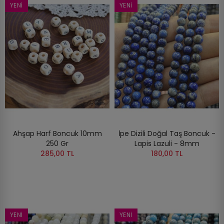
YENI
YENI
Ahşap Harf Boncuk 10mm
İpe Dizili Doğal Taş Boncuk -
250 Gr
Lapis Lazuli - 8mm
285,00 TL
180,00 TL
YENI
YENI