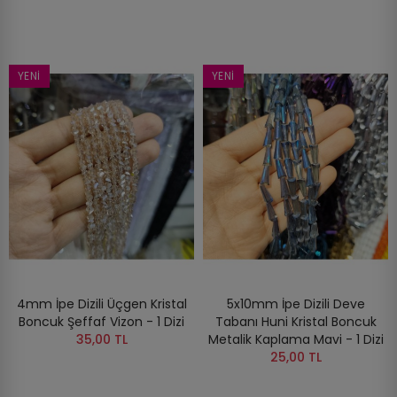
YENI
YENI
4mm İpe Dizili Üçgen Kristal
5x10mm İpe Dizili Deve
Boncuk Şeffaf Vizon - 1 Dizi
Tabanı Huni Kristal Boncuk
35,00 TL
Metalik Kaplama Mavi - 1 Dizi
25,00 TL