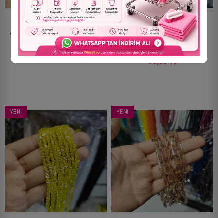
4mm İpe Dizili Üçgen Kristal
5x10mm İpe Dizili Deve
Boncuk Şeffaf Lila - 1 Dizi
Tabanı Huni Kristal Boncuk
35,00 TL
Şeffaf Şampanya - 1 Dizi
25,00 TL
YENI
YENI