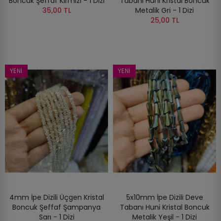
Boncuk Şeffaf Kırmızı - 1 Dizi
Tabanı Huni Kristal Boncuk
35,00 TL
Metalik Gri - 1 Dizi
25,00 TL
YENI
YENI
4mm İpe Dizili Üçgen Kristal
5x10mm İpe Dizili Deve
Boncuk Şeffaf Şampanya
Tabanı Huni Kristal Boncuk
Sarı - 1 Dizi
Metalik Yeşil - 1 Dizi