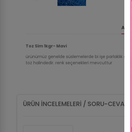
Açı
Toz Sim 1kgr- Mavi
ürünümüz genelde süslemelerde bi işe parlaklık görsel
toz halindedir. renk seçenekleri mevcuttur
ÜRÜN İNCELEMELERI / SORU-CEVAP