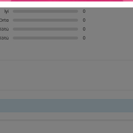
mel
0
İyi
0
Orta
0
Kötü
0
Kötü
0