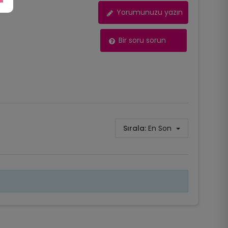
Yorumunuzu yazın
Bir soru sorun
Sırala:
En Son