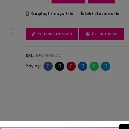
Toz Sim Light
-50gr
Karşılaştırmaya Ekle
İstek listesine ekle
100,00 TL
Yorumunuzu yazın
Bir soru sorun
SKU:
DEVPA36274