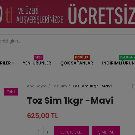
YENİ
POPÜLER
KAMPAN
RILER
YENI ÜRÜNLER
ÇOK SATANLAR
İNDİRİMLİ ÜRÜN
Ana Sayfa
Toz Sim
Toz Sim 1kgr -Mavi
YENI
Toz Sim 1kgr -Mavi
Toz Sim Pem
100,00 TL
625,00 TL
SEPETE EKLE
ŞİMDİ AL