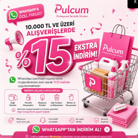
X
klama
Ürün Detayları
lik katmak için kullanılır