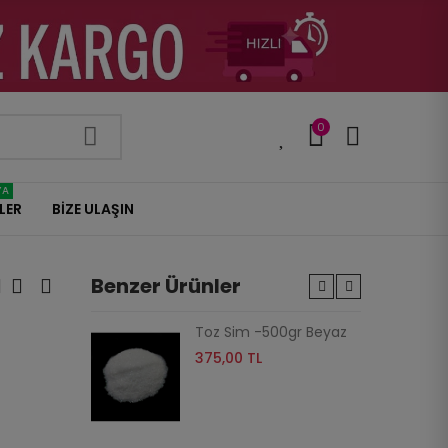
0
0
YA
LER
BİZE ULAŞIN
Benzer Ürünler
be -50gr
Toz Sim -500gr Beyaz
375,00 TL